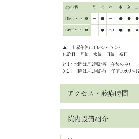
診療時間
月
火
水
木
金
土
10:00〜12:00
ー
●
ー
●
●
●
14:00〜19:00
ー
●
※1
●
●
▲
▲：土曜午後は13:00～17:00
休診日：月曜、水曜、日曜、祝日
※1：水曜は月2回診療（午後のみ）
※2：日曜は月2回診療（午前10:00～12:
アクセス・診療時間
院内設備紹介