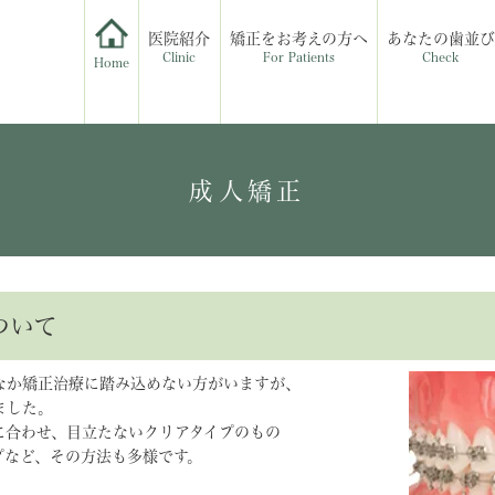
医院紹介
矯正をお考えの方へ
あなたの歯並び
Clinic
For Patients
Check
Home
成人矯正
ついて
なか矯正治療に踏み込めない方がいますが、
ました。
に合わせ、目立たないクリアタイプのもの
プなど、その方法も多様です。