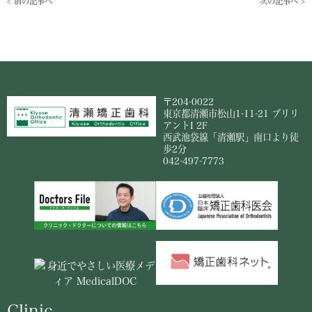
< 前の記事へ
次の記事へ >
〒204-0022
東京都清瀬市松山1-11-21 ブリリ
アントI 2F
西武池袋線「清瀬駅」南口より徒
歩2分
042-497-7773
Clinic